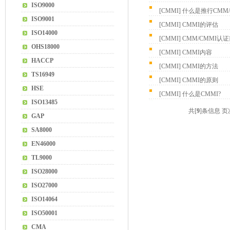
ISO9000
[
CMMI
]
什么是推行CMM
ISO9001
[
CMMI
]
CMMI的评估
ISO14000
[
CMMI
]
CMM/CMMI认
OHS18000
[
CMMI
]
CMMI内容
HACCP
[
CMMI
]
CMMI的方法
TS16949
[
CMMI
]
CMMI的原则
HSE
[
CMMI
]
什么是CMMI?
ISO13485
共[
9
]条信息 
GAP
SA8000
EN46000
TL9000
ISO28000
ISO27000
ISO14064
ISO50001
CMA