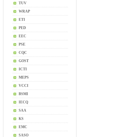
TUV
WRAP
ETI
PED
EEC
PSE
CQC
GOST
ICTI
MEPS
VCCI
BSMI
IECQ
SAA
KS
EMC
SASO