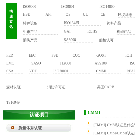
ISO9000
ISO9001
ISO14000
快
HSE
API
QS
UL
CE
环境标志
速
直
ISO13485
特种设备
饲料产品
达
GAP
ROHS
生态产品
机械产品
SA8000
消防产品
船检认可
PED
EEC
PSE
CQC
GOST
ICTI
EMC
SASO
TL9000
AS9100
IS
CSA
VDE
ISO50001
CMMI
REA
森林认证
消防许可证
美国CARB
TS16949
▍CMMI
认证项目
[
CMMI
]
CMM认证是什么
质量体系认证
[
CMMI
]
CMM/CMMI认