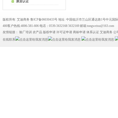
康居认证
版权所有: 艾迪商务
鲁ICP备06030433号
地址: 中国临沂市兰山区通达路1号中元国际
400客户热线:4006-581-606 电话：0539-5632168 5632169 邮箱:tongweixu@163.com
友情链接：
验厂培训
农产品
版权申请
许可证申请
商标申请
体系认证
艾迪商务
公
在线联系