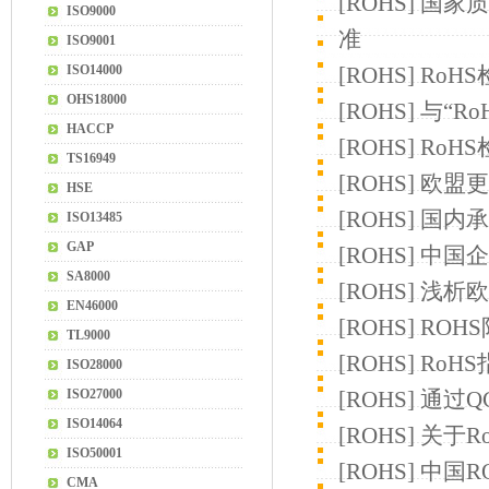
[
ROHS
]
国家质
ISO9000
准
ISO9001
ISO14000
[
ROHS
]
RoH
OHS18000
[
ROHS
]
与“R
HACCP
[
ROHS
]
RoH
TS16949
[
ROHS
]
欧盟更
HSE
[
ROHS
]
国内承
ISO13485
GAP
[
ROHS
]
中国企
SA8000
[
ROHS
]
浅析欧
EN46000
[
ROHS
]
ROH
TL9000
[
ROHS
]
RoH
ISO28000
ISO27000
[
ROHS
]
通过Q
ISO14064
[
ROHS
]
关于R
ISO50001
[
ROHS
]
中国R
CMA