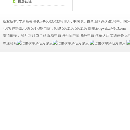
康居认证
版权所有: 艾迪商务
鲁ICP备06030433号
地址: 中国临沂市兰山区通达路1号中元国际
400客户热线:4006-581-606 电话：0539-5632168 5632169 邮箱:tongweixu@163.com
友情链接：
验厂培训
农产品
版权申请
许可证申请
商标申请
体系认证
艾迪商务
公
在线联系