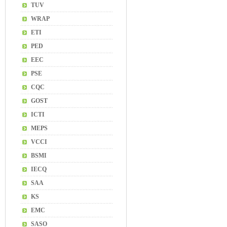
TUV
WRAP
ETI
PED
EEC
PSE
CQC
GOST
ICTI
MEPS
VCCI
BSMI
IECQ
SAA
KS
EMC
SASO