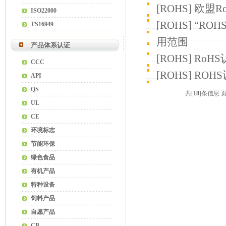
[
ROHS
]
欧盟R
ISO22000
[
ROHS
]
“RO
TS16949
用范围
产品体系认证
[
ROHS
]
RoH
CCC
[
ROHS
]
ROH
API
QS
共[
18
]条信息 
UL
CE
环境标志
节能环保
绿色食品
有机产品
特种设备
饲料产品
自愿产品
CB