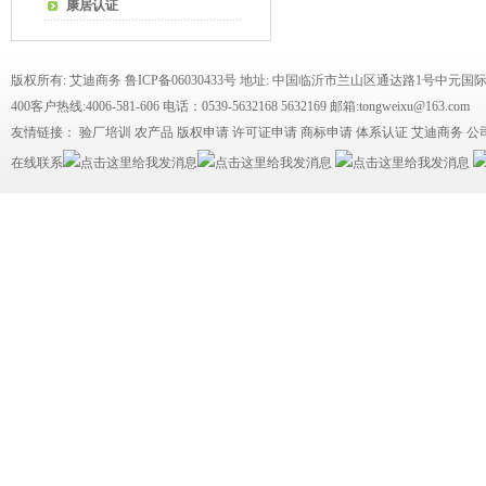
康居认证
版权所有: 艾迪商务
鲁ICP备06030433号
地址: 中国临沂市兰山区通达路1号中元国际
400客户热线:4006-581-606 电话：0539-5632168 5632169 邮箱:tongweixu@163.com
友情链接：
验厂培训
农产品
版权申请
许可证申请
商标申请
体系认证
艾迪商务
公
在线联系