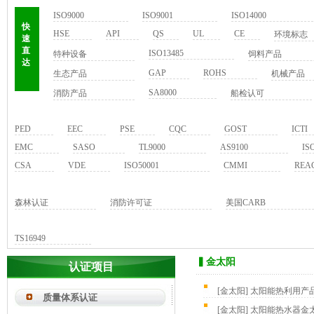
ISO9000
ISO9001
ISO14000
快
HSE
API
QS
UL
CE
环境标志
速
直
ISO13485
特种设备
饲料产品
达
GAP
ROHS
生态产品
机械产品
SA8000
消防产品
船检认可
PED
EEC
PSE
CQC
GOST
ICTI
EMC
SASO
TL9000
AS9100
IS
CSA
VDE
ISO50001
CMMI
REA
森林认证
消防许可证
美国CARB
TS16949
▍金太阳
认证项目
[
金太阳
]
太阳能热利用产
质量体系认证
[
金太阳
]
太阳能热水器金