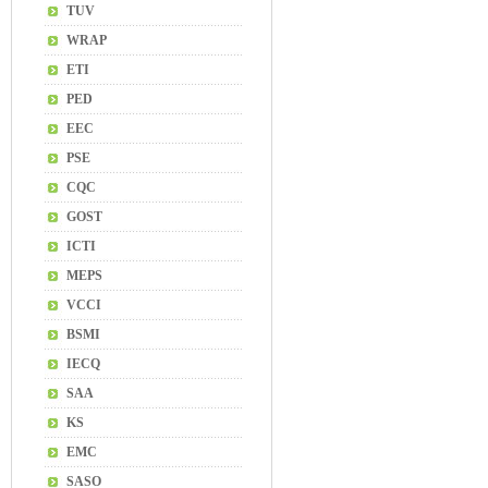
TUV
WRAP
ETI
PED
EEC
PSE
CQC
GOST
ICTI
MEPS
VCCI
BSMI
IECQ
SAA
KS
EMC
SASO