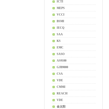
ICTI
MEPS
VCCI
BSMI
IECQ
SAA
KS
EMC
SASO
AS9100
GJB9000
CSA
VDE
CMMI
REACH
VDE
金太阳