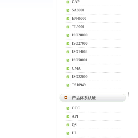
GAP
SA8000
EN46000
TL9000
ISO28000
ISO27000
ISO14064
ISO50001
CMA
ISO22000
TS16949
产品体系认证
CCC
API
QS
UL