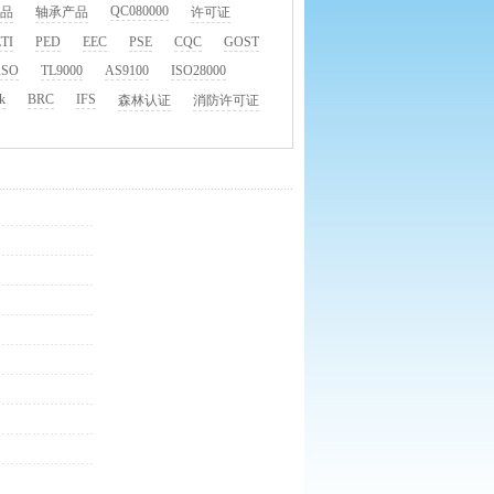
QC080000
品
轴承产品
许可证
TI
PED
EEC
PSE
CQC
GOST
ASO
TL9000
AS9100
ISO28000
k
BRC
IFS
森林认证
消防许可证