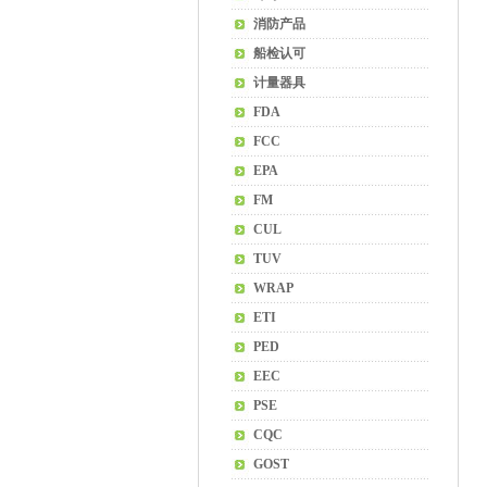
消防产品
船检认可
计量器具
FDA
FCC
EPA
FM
CUL
TUV
WRAP
ETI
PED
EEC
PSE
CQC
GOST