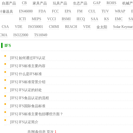
CB
GAP
ROHS
自愿产品
家具产品
玩具产品
生态产品
机械产
EN46000
FDA
FCC
EPA
FM
CUL
TUV
WRAP
E
计量器具
ICTI
MEPS
VCCI
BSMI
IECQ
SAA
KS
EMC
S
CSA
VDE
ISO50001
CMMI
REACH
VDE
Solar Keymar
金太阳
CMA
ISO22000
TS16949
▍IFS
[
IFS
]
如何通过IFS认证
[
IFS
]
IFS标准主要内容
[
IFS
]
什么是IFS标准
[
IFS
]
IFS标准背景介绍
[
IFS
]
IFS认证的好处
[
IFS
]
IFS食品认证的流程
[
IFS
]
IFS国际食品标准
[
IFS
]
IFS标准主要包括哪些方面？
[
IFS
]
IFS认证简介
共[
9
]条信息 页次
1