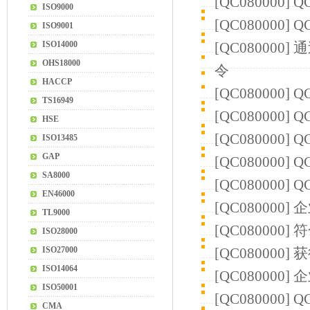
[
QC080000
]
Q
ISO9000
[
QC080000
]
Q
ISO9001
ISO14000
[
QC080000
]
通
OHS18000
令
HACCP
[
QC080000
]
Q
TS16949
[
QC080000
]
Q
HSE
[
QC080000
]
Q
ISO13485
GAP
[
QC080000
]
Q
SA8000
[
QC080000
]
Q
EN46000
[
QC080000
]
企
TL9000
[
QC080000
]
符
ISO28000
ISO27000
[
QC080000
]
获
ISO14064
[
QC080000
]
企
ISO50001
[
QC080000
]
Q
CMA