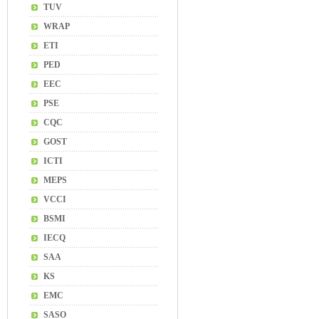
TUV
WRAP
ETI
PED
EEC
PSE
CQC
GOST
ICTI
MEPS
VCCI
BSMI
IECQ
SAA
KS
EMC
SASO