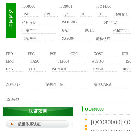
ISO9000
ISO9001
ISO14000
快
HSE
API
QS
UL
CE
环境标志
速
直
ISO13485
特种设备
饲料产品
达
GAP
ROHS
生态产品
机械产品
SA8000
消防产品
船检认可
PED
EEC
PSE
CQC
GOST
ICTI
EMC
SASO
TL9000
AS9100
IS
CSA
VDE
ISO50001
CMMI
REA
森林认证
消防许可证
美国CARB
TS16949
▍QC080000
认证项目
[
QC080000
]
Q
质量体系认证