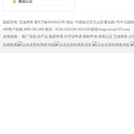
康居认证
版权所有: 艾迪商务
鲁ICP备06030433号
地址: 中国临沂市兰山区通达路1号中元国际
400客户热线:4006-581-606 电话：0539-5632168 5632169 邮箱:tongweixu@163.com
友情链接：
验厂培训
农产品
版权申请
许可证申请
商标申请
体系认证
艾迪商务
公
在线联系