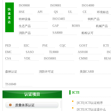
ISO9000
ISO9001
ISO14000
快
HSE
API
QS
UL
CE
环境标志
速
直
ISO13485
特种设备
饲料产品
达
GAP
ROHS
生态产品
机械产品
SA8000
消防产品
船检认可
PED
EEC
PSE
CQC
GOST
ICTI
EMC
SASO
TL9000
AS9100
IS
CSA
VDE
ISO50001
CMMI
REA
森林认证
消防许可证
美国CARB
TS16949
▍ICTI
认证项目
[
ICTI
]
ICTI认证程序
质量体系认证
[
ICTI
]
ICTI认证是什么