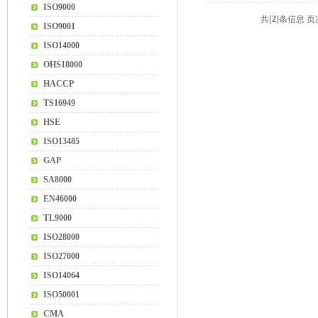
ISO9000
共[
2
]条信息 
ISO9001
ISO14000
OHS18000
HACCP
TS16949
HSE
ISO13485
GAP
SA8000
EN46000
TL9000
ISO28000
ISO27000
ISO14064
ISO50001
CMA