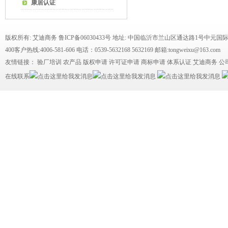
康居认证
版权所有: 艾迪商务
鲁ICP备06030433号
地址: 中国临沂市兰山区通达路1号中元国际
400客户热线:4006-581-606 电话：0539-5632168 5632169 邮箱:tongweixu@163.com
友情链接：
验厂培训
农产品
版权申请
许可证申请
商标申请
体系认证
艾迪商务
公
在线联系