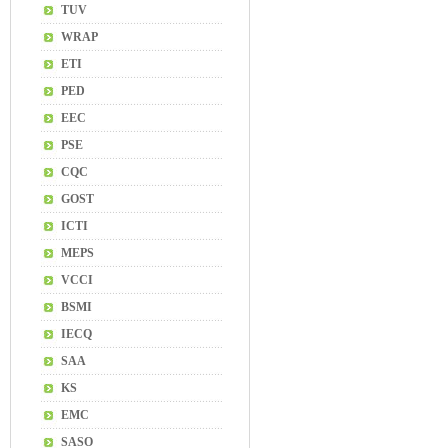
TUV
WRAP
ETI
PED
EEC
PSE
CQC
GOST
ICTI
MEPS
VCCI
BSMI
IECQ
SAA
KS
EMC
SASO