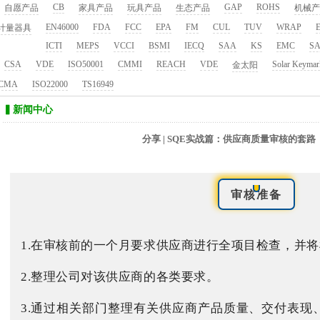
CB
GAP
ROHS
自愿产品
家具产品
玩具产品
生态产品
机械产
EN46000
FDA
FCC
EPA
FM
CUL
TUV
WRAP
E
计量器具
ICTI
MEPS
VCCI
BSMI
IECQ
SAA
KS
EMC
S
CSA
VDE
ISO50001
CMMI
REACH
VDE
Solar Keymar
金太阳
CMA
ISO22000
TS16949
▍新闻中心
分享 | SQE实战篇：供应商质量审核的套
审核准备
1.在审核前的一个月要求供应商进行全项目检查，并
2.整理公司对该供应商的各类要求。
3.通过相关部门整理有关供应商产品质量、交付表现