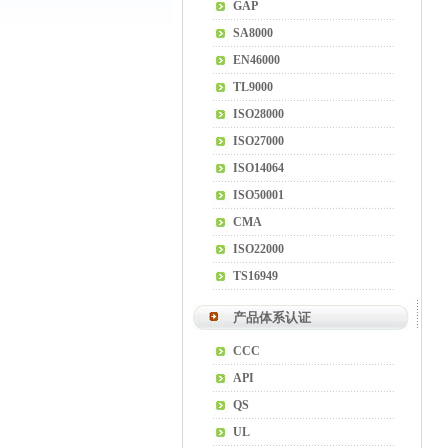
GAP
SA8000
EN46000
TL9000
ISO28000
ISO27000
ISO14064
ISO50001
CMA
ISO22000
TS16949
产品体系认证
CCC
API
QS
UL