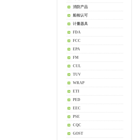
消防产品
船检认可
计量器具
FDA
FCC
EPA
FM
CUL
TUV
WRAP
ETI
PED
EEC
PSE
CQC
GOST