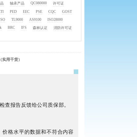
QC080000
品
轴承产品
许可证
TI
PED
EEC
PSE
CQC
GOST
ASO
TL9000
AS9100
ISO28000
k
BRC
IFS
森林认证
消防许可证
路（实用干货）
将检查报告反馈给公司质保部。
、价格水平的数据和不符合内容