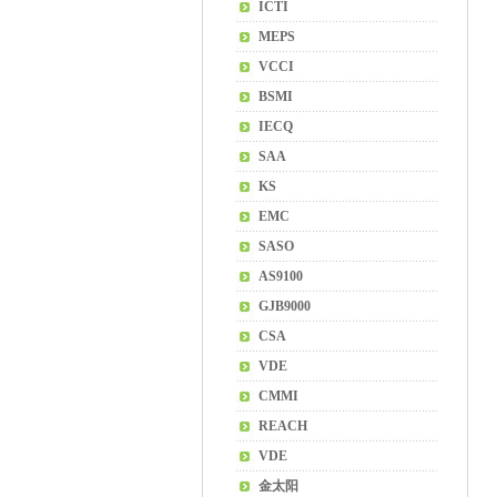
ICTI
MEPS
VCCI
BSMI
IECQ
SAA
KS
EMC
SASO
AS9100
GJB9000
CSA
VDE
CMMI
REACH
VDE
金太阳